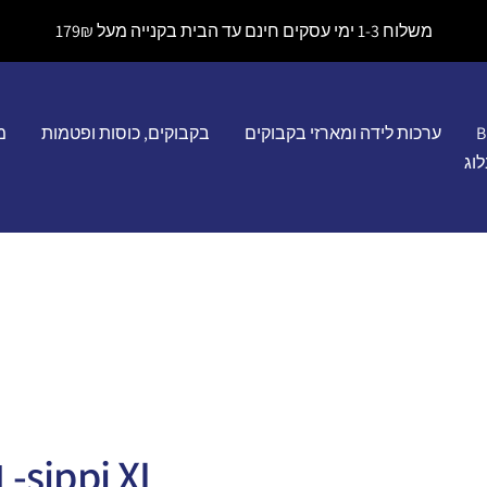
משלוח 1-3 ימי עסקים חינם עד הבית בקנייה מעל 179₪
B
ערכות לידה ומארזי בקבוקים
בקבוקים, כוסות ופטמות
מ
וג
sippi XL- ורוד 350 מ"ל