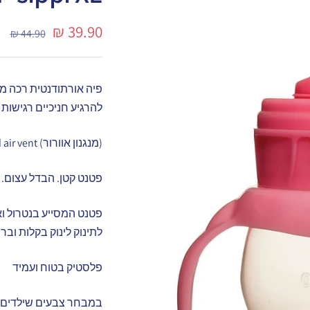
מחיר
39.90 ₪
מחיר
44.90 ₪
רגיל
מבצע
פיה אורתודנטית רכה מ
להרגיע חניכיים רגישות
(מנגנון אוורור) Patented air vent
פטנט קטן. הבדל עצום.
פטנט המסייע בנטרול ואק
לתינוק לינוק בקלות ובר
פלסטיק בטוח ועמיד
במבחר צבעים שילדים 