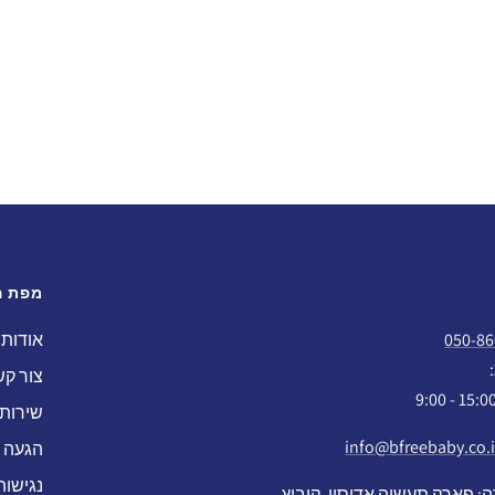
מפת ה
050-86
אודות
צור ק
שירות 
info@bfreebaby.co.i
הגעה
נגישות
 פארק תעשיה אדיסון, קיבוץ