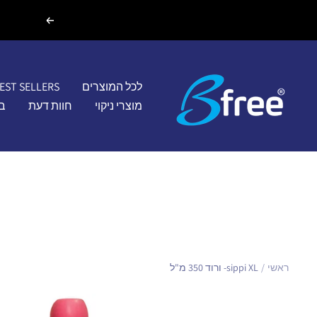
לג
הקודם
תוכן
Bfreebaby
לכל המוצרים
EST SELLERS
מוצרי ניקוי
חוות דעת
בל
ראשי
sippi XL- ורוד 350 מ"ל