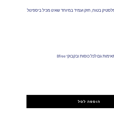
sipp עשויות פלסטיק בטוח, חזק ועמיד במיוחד שאינו מכיל ביספינול
ות גם לכל כוסות ובקבוקי Bfree
ל
ת
הוספה לסל