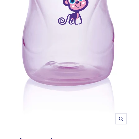
תקריב