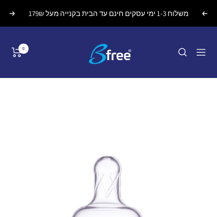
לג
משלוח 1-3 ימי עסקים חינם עד הבית בקנייה מעל 179₪
הקודם
הבא
תוכן
Bfreebaby
0
ניווט