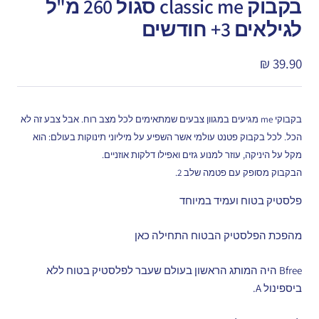
בקבוק classic me סגול 260 מ"ל
לגילאים 3+ חודשים
מחיר
39.90 ₪
מבצע
בקבוקי me מגיעים במגוון צבעים שמתאימים לכל מצב רוח. אבל צבע זה לא
הכל. לכל בקבוק פטנט עולמי אשר השפיע על מיליוני תינוקות בעולם: הוא
מקל על היניקה, עוזר למנוע גזים ואפילו דלקות אוזניים.
הבקבוק מסופק עם פטמה שלב 2.
פלסטיק בטוח ועמיד במיוחד
מהפכת הפלסטיק הבטוח התחילה כאן
Bfree היה המותג הראשון בעולם שעבר לפלסטיק בטוח ללא
ביספינול A.