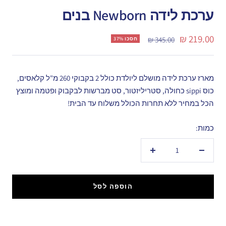
ערכת לידה Newborn בנים
מחיר
219.00 ₪
מחיר
345.00 ₪
חסכו 37%
רגיל
מבצע
מארז ערכת לידה מושלם ליולדת כולל 2 בקבוקי 260 מ"ל קלאסים,
כוס sippi כחולה, סטריליזטור, סט מברשות לבקבוק ופטמה ומוצץ
הכל במחיר ללא תחרות הכולל משלוח עד הבית!
כמות:
הקטנת
הגדל
כמות
כמות
הוספה לסל