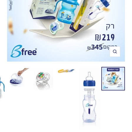
תקריב