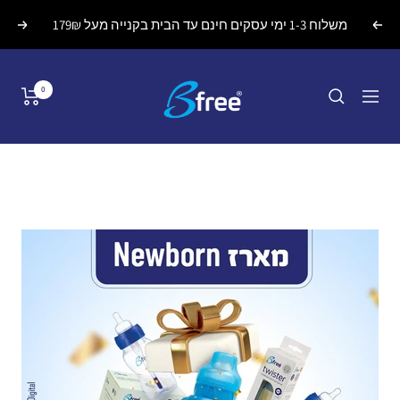
לג
משלוח 1-3 ימי עסקים חינם עד הבית בקנייה מעל 179₪
הקודם
הבא
תוכן
Bfreebaby
0
ניווט